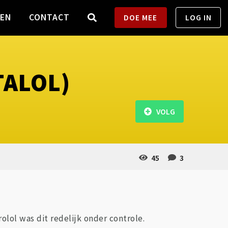
TEN
CONTACT
DOE MEE
LOG IN
TALOL)
VOLG
45
3
olol was dit redelijk onder controle.