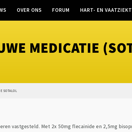
WS
OVER ONS
FORUM
HART- EN VAATZIEK
UWE MEDICATIE (SO
IE SOTALOL
leren vastgesteld. Met 2x 50mg flecainide en 2,5mg bisopr