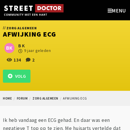
MENU
//
ZORG ALGEMEEN
AFWIJKING ECG
B K
9 jaar geleden
134
2
VOLG
HOME
FORUM
ZORG ALGEMEEN
AFWIJKING ECG
Ik heb vandaag een ECG gehad. En daar was een
negatieve T top op te zien. Me huisarts vertelde dat