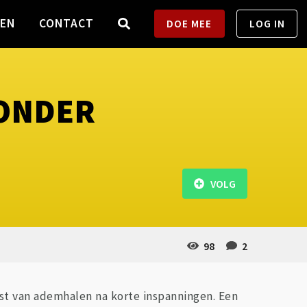
TEN
CONTACT
DOE MEE
LOG IN
ZONDER
VOLG
98
2
ast van ademhalen na korte inspanningen. Een