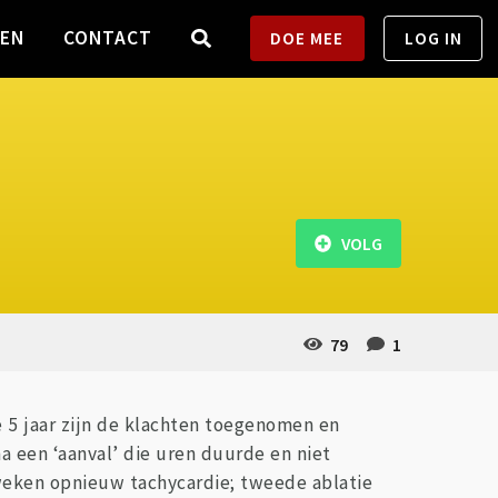
TEN
CONTACT
DOE MEE
LOG IN
VOLG
79
1
te 5 jaar zijn de klachten toegenomen en
 een ‘aanval’ die uren duurde en niet
 weken opnieuw tachycardie; tweede ablatie