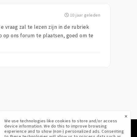
10 jaar geleden
e vraag zal te lezen zijn in de rubriek
ep op ons forum te plaatsen, goed om te
×
We use technologies like cookies to store and/or access
device information. We do this to improve browsing
experience and to show (non-) personalized ads. Consenting
VOLG ONS
to these technologies will allow us to process data such as