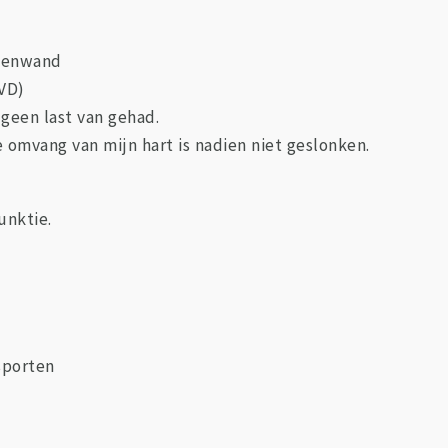
ssenwand
CVD)
 geen last van gehad.
e omvang van mijn hart is nadien niet geslonken.
unktie.
sporten