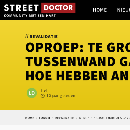
HOME
NIEU
//
REVALIDATIE
OPROEP: TE GR
TUSSENWAND GA
HOE HEBBEN AN
L d
10 jaar geleden
HOME
FORUM
REVALIDATIE
OPROEP TE GROOT HART ALS GEV