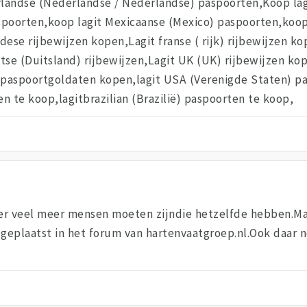
landse (Nederlandse / Nederlandse) paspoorten,Koop lagi
spoorten,koop lagit Mexicaanse (Mexico) paspoorten,koop 
dese rijbewijzen kopen,Lagit franse ( rijk) rijbewijzen 
tse (Duitsland) rijbewijzen,Lagit UK (UK) rijbewijzen ko
aspoortgoldaten kopen,lagit USA (Verenigde Staten) pas
n te koop,lagitbrazilian (Brazilië) paspoorten te koop,
 er veel meer mensen moeten zijndie hetzelfde hebben.Maa
eplaatst in het forum van hartenvaatgroep.nl.Ook daar no