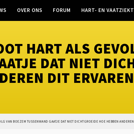
WS
OVER ONS
FORUM
HART- EN VAATZIEK
OOT HART ALS GEVO
ATJE DAT NIET DIC
DEREN DIT ERVAREN
OLG VAN BOEZEM TUSSENWAND GAATJE DAT NIET DICHTGROEIDE HOE HEBBEN ANDEREN