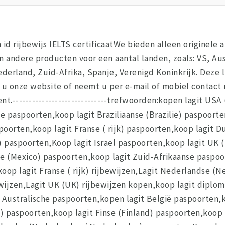
id rijbewijs IELTS certificaatWe bieden alleen originele
n andere producten voor een aantal landen, zoals: VS, Austr
 Nederland, Zuid-Afrika, Spanje, Verenigd Koninkrijk. Deze 
 u onze website of neemt u per e-mail of mobiel contac
t.-----------------------------trefwoorden:kopen lagit US
ë paspoorten,koop lagit Braziliaanse (Brazilië) paspoort
poorten,koop lagit Franse ( rijk) paspoorten,koop lagit D
 paspoorten,Koop lagit Israel paspoorten,koop lagit UK 
e (Mexico) paspoorten,koop lagit Zuid-Afrikaanse paspoor
op lagit Franse ( rijk) rijbewijzen,Lagit Nederlandse (N
ewijzen,Lagit UK (UK) rijbewijzen kopen,koop lagit diplo
Australische paspoorten,kopen lagit België paspoorten,ko
paspoorten,koop lagit Finse (Finland) paspoorten,koop la