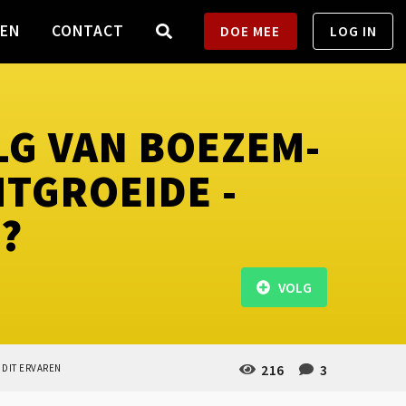
TEN
CONTACT
DOE MEE
LOG IN
LG VAN BOEZEM-
HTGROEIDE -
?
VOLG
216
3
 DIT ERVAREN