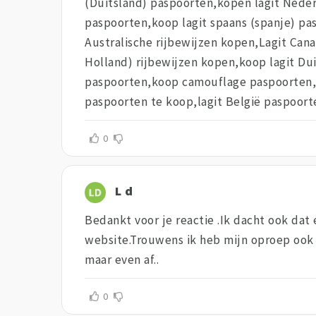
(Duitsland) paspoorten,kopen lagit Neder
paspoorten,koop lagit spaans (spanje) pa
Australische rijbewijzen kopen,Lagit Cana
Holland) rijbewijzen kopen,koop lagit Dui
paspoorten,koop camouflage paspoorten,p
paspoorten te koop,lagit België paspoorte
0
L d
Bedankt voor je reactie .Ik dacht ook dat
website.Trouwens ik heb mijn oproep ook g
maar even af..
0