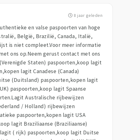
8 jaar geleden
 authentieke en valse paspoorten van hoge
alië, België, Brazilië, Canada, Italië,
lijst is niet compleet.Voor meer informatie
t met ons op.Neem gerust contact met ons
A (Verenigde Staten) paspoorten,koop lagit
en,kopen lagit Canadese (Canada)
uitse (Duitsland) paspoorten,kopen lagit
(UK) paspoorten,koop lagit Spaanse
ten.Lagit Australische rijbewijzen
ederland / Holland) rijbewijzen
matieke paspoorten,kopen lagit USA
op lagit Braziliaanse (Braziliaanse)
git ( rijk) paspoorten,koop lagit Duitse