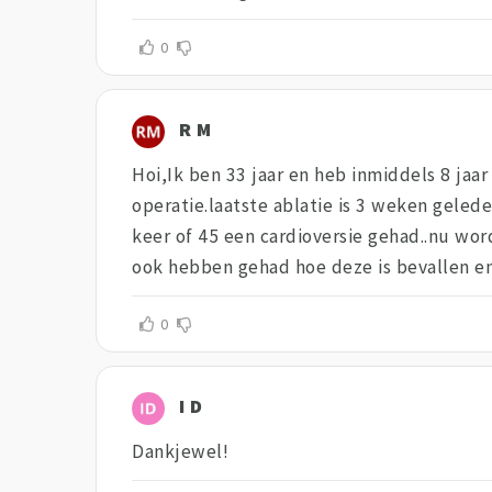
0
R M
Hoi,Ik ben 33 jaar en heb inmiddels 8 jaa
operatie.laatste ablatie is 3 weken geled
keer of 45 een cardioversie gehad..nu wor
ook hebben gehad hoe deze is bevallen en
0
I D
Dankjewel!