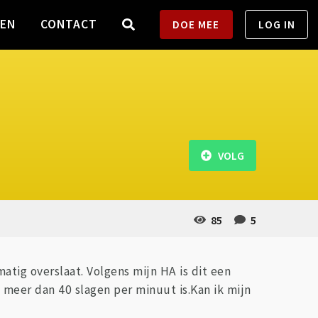
TEN
CONTACT
DOE MEE
LOG IN
VOLG
85
5
atig overslaat. Volgens mijn HA is dit een
t meer dan 40 slagen per minuut is.Kan ik mijn