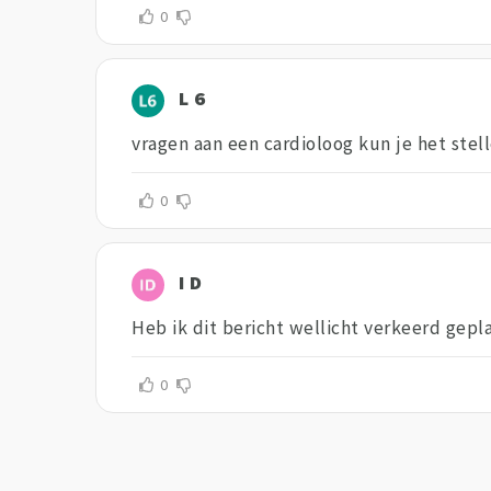
0
L 6
vragen aan een cardioloog kun je het stelle
0
I D
Heb ik dit bericht wellicht verkeerd gepl
0