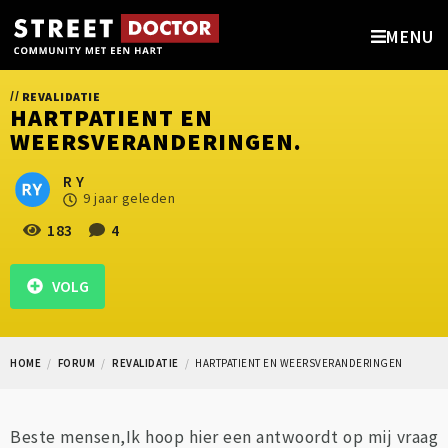
MENU
//
REVALIDATIE
HARTPATIENT EN
WEERSVERANDERINGEN.
R Y
9 jaar geleden
183
4
VOLG
HOME
FORUM
REVALIDATIE
HARTPATIENT EN WEERSVERANDERINGEN
Beste mensen,Ik hoop hier een antwoordt op mij vraag