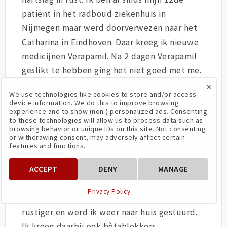
patiënt in het radboud ziekenhuis in
Nijmegen maar werd doorverwezen naar het
Catharina in Eindhoven. Daar kreeg ik nieuwe
medicijnen Verapamil. Na 2 dagen Verapamil
geslikt te hebben ging het niet goed met me.
Voordat ik naar school wou gaan (begonnen
×
We use technologies like cookies to store and/or access
met het eerste leerjaar van het MBO in Den
device information. We do this to improve browsing
experience and to show (non-) personalized ads. Consenting
Bosch) schoot mijn hartslag opeens omhoog
to these technologies will allow us to process data such as
naar de 160. Ik werd via de huisarts
browsing behavior or unique IDs on this site. Not consenting
or withdrawing consent, may adversely affect certain
doorgestuurd naar het Catharina ziekenhuis.
features and functions.
Daar schoot mijn hartslag van 100 naar 140 als
ik omhoog ging zitten, ging staan, hoestte,
ACCEPT
DENY
MANAGE
arm omhoog deed enz.. Ik kreeg toen een
Privacy Policy
betablokker en toen ging die meteen weer
rustiger en werd ik weer naar huis gestuurd.
Ik kreeg daarbij ook bètablokkers