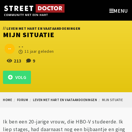
MENU
//
LEVEN MET HART EN VAATAANDOENINGEN
MIJN SITUATIE
- -
11 jaar geleden
213
9
VOLG
HOME
FORUM
LEVEN MET HART EN VAATAANDOENINGEN
MIJN SITUATIE
Ik ben een 20-jarige vrouw, die HBO-V studeerde. Ik
liep stages, had daarnaast nog een bijbaantje en ging