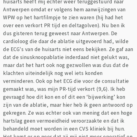
huisarts heeft mij echter weer teruggestuurd naar
Antwerpen omdat er volgens hem aanwijzingen van
WPW op het hartfilmpje te zien waren (hij had het
over een verkort PR tijd en deltagolven). Nu ben ik
dus gisteren terug geweest naar Antwerpen. De
cardioloog die daar de ablatie uitgevoerd had, wilde
de ECG's van de huisarts niet eens bekijken. Ze gaf aan
dat de sinusknoopablatie inderdaad niet gelukt was,
maar dat het hart ook nog gezwollen was dus dat de
klachten uiteindelijk nog wel iets konden
verminderen. Ook op het ECG die voor de consultatie
gemaakt was, was mijn PR-tijd verkort (9,6). Ik heb
gevraagd hoe dit kon en of dit een ‘bijwerking’ kon
zijn van de ablatie, maar hier heb ik geen antwoord op
gekregen. Ze was echter ook van mening dat een hoge
hartslag geen vermoeidheid veroorzaakte en dat ik
behandeld moet worden in een CVS kliniek bij hun.
Het komt er op neer dat zij mij niet meer operatief en