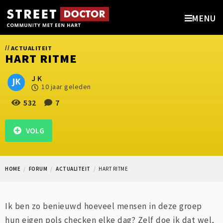
MENU
//
ACTUALITEIT
HART RITME
J K
10 jaar geleden
532
7
VOLG
HOME
FORUM
ACTUALITEIT
HART RITME
Ik ben zo benieuwd hoeveel mensen in deze groep
hun eigen pols checken elke dag? Zelf doe ik dat wel,