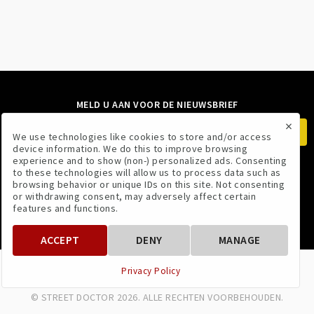
MELD U AAN VOOR DE NIEUWSBRIEF
×
We use technologies like cookies to store and/or access
device information. We do this to improve browsing
experience and to show (non-) personalized ads. Consenting
to these technologies will allow us to process data such as
VOLG ONS
browsing behavior or unique IDs on this site. Not consenting
or withdrawing consent, may adversely affect certain
features and functions.
ACCEPT
DENY
MANAGE
VOORWAARDEN
PRIVACYBELEID
Privacy Policy
© STREET DOCTOR 2026. ALLE RECHTEN VOORBEHOUDEN.